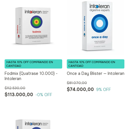
HASTA 10% OFF
COMPRANDO EN
HASTA 10% OFF
COMPRANDO EN
CANTIDAD
CANTIDAD
Fodmix (Quatrase 10.000) -
Once a Day Blister — Intoleran
Intoleran
$81.070,00
$112.530,00
$74.000,00
9
% OFF
$113.000,00
-0
% OFF