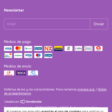
Newsletter
Medios de pago
Medios de envío
Defensa de las y los consumidores. Para reclamos
ingresá acá.
/
Botón
de arrepentimiento
Copyright innovum - 30710478720 - 2026. Todos los derechos
Al navegar por este sitio
aceptás el uso de cookies
para agilizar tu
reservados.